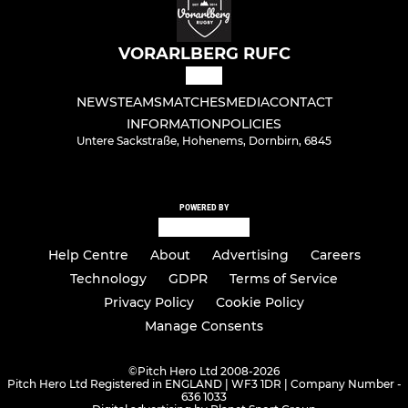
VORARLBERG RUFC
NEWS
TEAMS
MATCHES
MEDIA
CONTACT
INFORMATION
POLICIES
Untere Sackstraße, Hohenems, Dornbirn, 6845
POWERED BY
Help Centre
About
Advertising
Careers
Technology
GDPR
Terms of Service
Privacy Policy
Cookie Policy
Manage Consents
©
Pitch Hero Ltd 2008-2026
Pitch Hero Ltd Registered in ENGLAND | WF3 1DR | Company Number -
636 1033